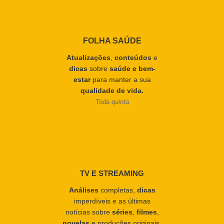
FOLHA SAÚDE
Atualizações
,
conteúdos
e
dicas
sobre
saúde e bem-
estar
para manter a sua
qualidade de vida.
Toda quinta
TV E STREAMING
Análises
completas,
dicas
imperdíveis e as últimas
notícias sobre
séries
,
filmes
,
novelas
e produções originais.